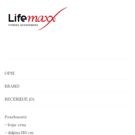
bag
180cm
(black)
-
vreća
za
boks
crna
OPIS
količina
BRAND
RECENZIJE (0)
Posebnosti:
– boja: crna
– duljina 180 cm