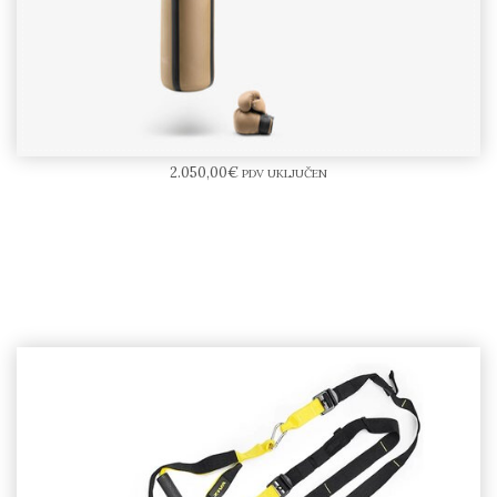
PENT RAXA™ Set
2.050,00
€
PDV UKLJUČEN