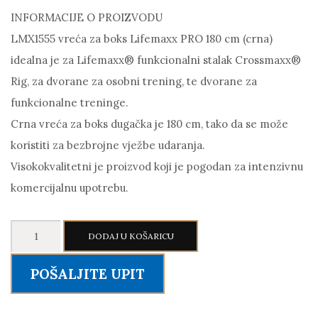
INFORMACIJE O PROIZVODU
LMX1555 vreća za boks Lifemaxx PRO 180 cm (crna)
idealna je za Lifemaxx® funkcionalni stalak Crossmaxx®
Rig, za dvorane za osobni trening, te dvorane za
funkcionalne treninge.
Crna vreća za boks dugačka je 180 cm, tako da se može
koristiti za bezbrojne vježbe udaranja.
Visokokvalitetni je proizvod koji je pogodan za intenzivnu
komercijalnu upotrebu.
LIFEMAXX
DODAJ U KOŠARICU
LMX1555
Lifemaxx
POŠALJITE UPIT
PRO
boxing