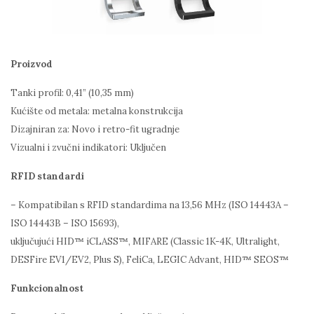
Proizvod
Tanki profil: 0,41” (10,35 mm)
Kućište od metala: metalna konstrukcija
Dizajniran za: Novo i retro-fit ugradnje
Vizualni i zvučni indikatori: Uključen
RFID standardi
– Kompatibilan s RFID standardima na 13,56 MHz (ISO 14443A –
ISO 14443B – ISO 15693),
uključujući HID™ iCLASS™, MIFARE (Classic 1K-4K, Ultralight,
DESFire EV1/EV2, Plus S), FeliCa, LEGIC Advant, HID™ SEOS™
Funkcionalnost