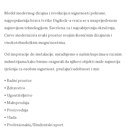
Model modernog dizajna i revolucija u sigurnosti pohrane,
najpopularnija brava tvrtke Digilock-a vraća se s unaprijeđenom
najnovijom tehnologijom. Savršena za i najzahtjevnija okruženja,
Curve modernizira svaki prostor svojim ikoničnim dizajnom i
visokotehnološkim mogućnostima.
Od inspiracije do instalacije, surađujemo s našim kupcima u raznim
industrijama kako bismo osigurali da njihovi objekti nude najnovija
rješenja za osobnu sigurnost, pružajući udobnost i mir.
• Radni prostor
• Zdravstvo
• Ugostiteljstvo
• Maloprodaja
• Proizvodnja
• Vlada
• Profesionalni/Studentski sport