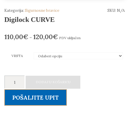
Kategorija:
Sigurnosne bravice
SKU:
N/A
Digilock CURVE
110,00
€
120,00
€
–
PDV uključen
VRSTA
Digilock
DODAJ U KOŠARICU
CURVE
količina
POŠALJITE UPIT