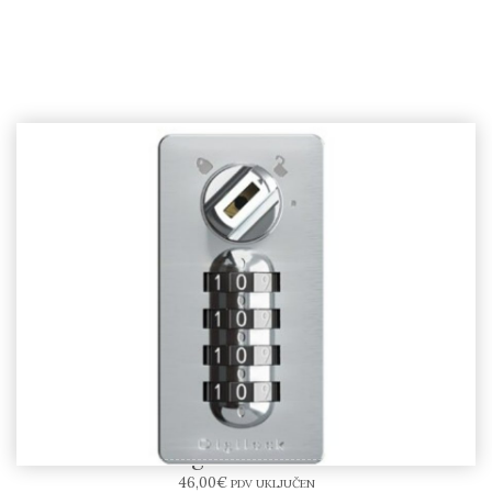
Digilock MECH
46,00
€
PDV UKLJUČEN