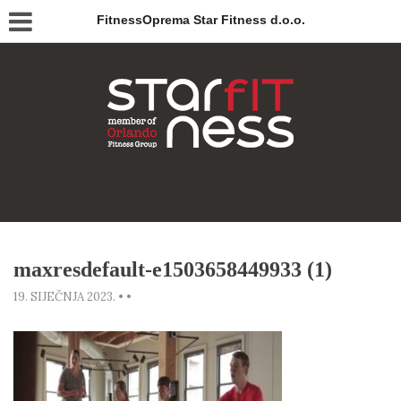
FitnessOprema Star Fitness d.o.o.
maxresdefault-e1503658449933 (1)
19. SIJEČNJA 2023.
•
•